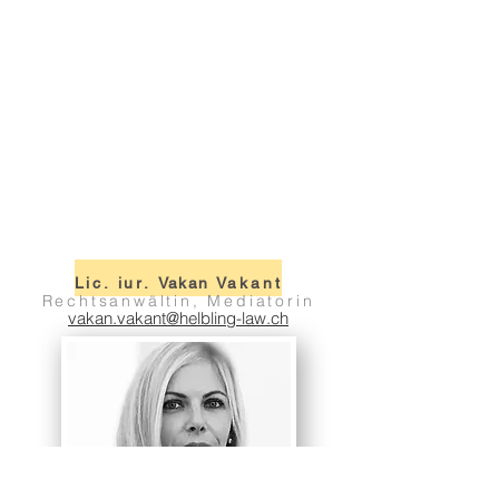
Lic. iur.
Vakan
Vakant
Rechtsanwältin, Mediatorin
vakan.vakant@helbling-law.ch