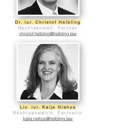
Dr. iur. Christof Helbling
Rechtsanwalt, Partner
christof.helbling@helbling.law
Lic. iur. Kaija Niehus
Rechtsanwältin, Partnerin
kaija.niehus@helbling.law