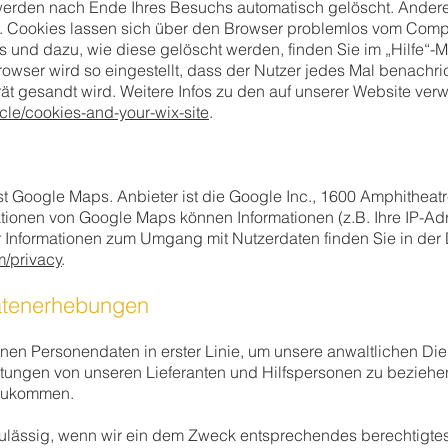
werden nach Ende Ihres Besuchs automatisch gelöscht. Andere
n. Cookies lassen sich über den Browser problemlos vom Compu
und dazu, wie diese gelöscht werden, finden Sie im „Hilfe“-M
rowser wird so eingestellt, dass der Nutzer jedes Mal benachri
t gesandt wird. Weitere Infos zu den auf unserer Website ver
icle/cookies-and-your-wix-site
.
st Google Maps. Anbieter ist die Google Inc., 1600 Amphitheat
ionen von Google Maps können Informationen (z.B. Ihre IP-Adr
Informationen zum Umgang mit Nutzerdaten finden Sie in der
m/privacy
.
atenerhebungen
en Personendaten in erster Linie, um unsere anwaltlichen Die
stungen von unseren Lieferanten und Hilfspersonen zu bezieh
chzukommen.
ulässig, wenn wir ein dem Zweck entsprechendes berechtigte