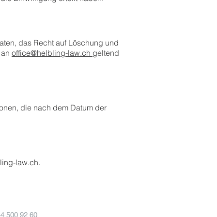
Daten, das Recht auf Löschung und
l an
office@helbling-law.ch
geltend
tionen, die nach dem Datum der
ling-law.ch
.
44 500 92 60