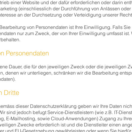
rieb einer Website und der dafür erforderlichen oder darin e
arketing (einschliesslich der Durchführung von Anlässen ode
Interesse an der Durchsetzung oder Verteidigung unserer Rech
earbeitung von Personendaten ist Ihre Einwilligung. Falls Sie u
ndaten nur zum Zweck, der von Ihrer Einwilligung umfasst ist.
rbehalten.
on Personendaten
ene Dauer, die für den jeweiligen Zweck oder die jeweiligen Zw
 denen wir unterliegen, schränken wir die Bearbeitung entspr
ndaten).
 Dritte
mäss dieser Datenschutzerklärung geben wir Ihre Daten nicht 
 sind jedoch befugt Service-Dienstleistern (wie z.B. IT-Dienstl
ing, E-Mailhosting, sowie Cloud-Anwendungen) Zugang zu Ihr
eweiligen Zwecke erforderlich ist und die Dienstleiter einen 
r und EU-Gesetzgebung gewährleisten oder wenn Sie hierfür di